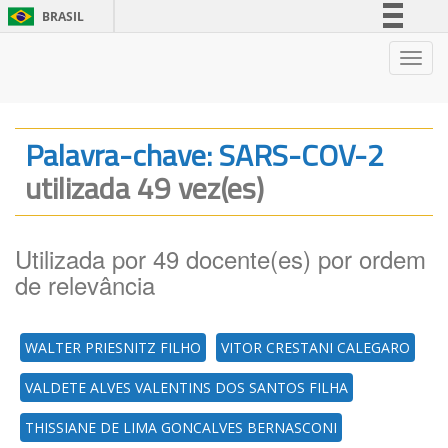
BRASIL
Simplifique!
Nave
Comunica BR
Participe
Acesso à informação
Palavra-chave: SARS-COV-2
Legislação
utilizada 49 vez(es)
Canais
Utilizada por 49 docente(es) por ordem
de relevância
WALTER PRIESNITZ FILHO
VITOR CRESTANI CALEGARO
VALDETE ALVES VALENTINS DOS SANTOS FILHA
THISSIANE DE LIMA GONCALVES BERNASCONI