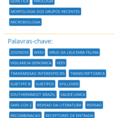
GENÉTICA
VIROLOGIA
MORFOLOGIA DOS GRUPOS RECENTES
MICROBIOLOGIA
Palavras-chave:
ZOONOSE
WEEV
VIRUS DA LEUCEMIA FELINA
VIGILANCIA GENOMICA
VEEV
TRANSMISSAO INTERESPECIES
TRANSCRIPTOMICA
SUBTYPE B
SUBTIPOS
SPILLOVER
SOUTHERNMOST BRAZIL
SAUDE UNICA
SARS-COV-2
REVISAO DA LITERATURA
REVISAO
RECOMBINACAO
RECEPTORES DE ENTRADA