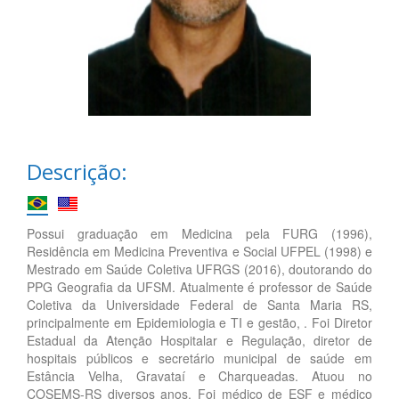
Descrição:
Possui graduação em Medicina pela FURG (1996),
Residência em Medicina Preventiva e Social UFPEL (1998) e
Mestrado em Saúde Coletiva UFRGS (2016), doutorando do
PPG Geografia da UFSM. Atualmente é professor de Saúde
Coletiva da Universidade Federal de Santa Maria RS,
principalmente em Epidemiologia e TI e gestão, . Foi Diretor
Estadual da Atenção Hospitalar e Regulação, diretor de
hospitais públicos e secretário municipal de saúde em
Estância Velha, Gravataí e Charqueadas. Atuou no
COSEMS-RS diversos anos. Foi médico de ESF e médico