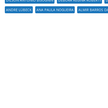
DILSON ANTONIO BISOGNIN
DEBORA REGINA ROBERTI
D
ANDRE LÜBECK
ANA PAULA NOGUEIRA
ALMIR BARROS D