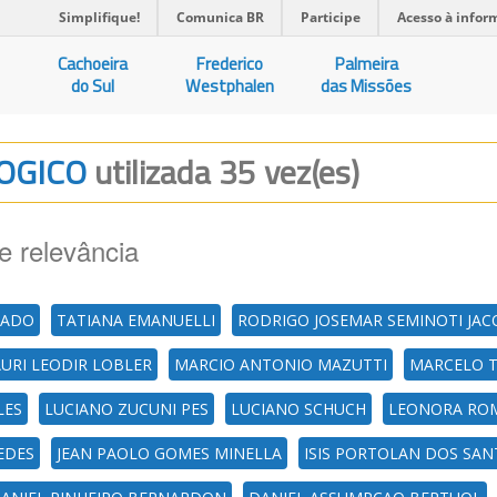
Simplifique!
Comunica BR
Participe
Acesso à infor
Cachoeira
Frederico
Palmeira
do Sul
Westphalen
das Missões
LOGICO
utilizada 35 vez(es)
e relevância
MADO
TATIANA EMANUELLI
RODRIGO JOSEMAR SEMINOTI JAC
URI LEODIR LOBLER
MARCIO ANTONIO MAZUTTI
MARCELO T
LES
LUCIANO ZUCUNI PES
LUCIANO SCHUCH
LEONORA RO
EDES
JEAN PAOLO GOMES MINELLA
ISIS PORTOLAN DOS SA