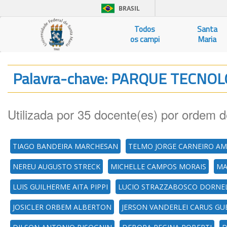
BRASIL
Todos
Santa
os campi
Maria
Palavra-chave: PARQUE TECNO
Utilizada por 35 docente(es) por ordem d
TIAGO BANDEIRA MARCHESAN
TELMO JORGE CARNEIRO A
NEREU AUGUSTO STRECK
MICHELLE CAMPOS MORAIS
MA
LUIS GUILHERME AITA PIPPI
LUCIO STRAZZABOSCO DORNE
JOSICLER ORBEM ALBERTON
JERSON VANDERLEI CARUS GU