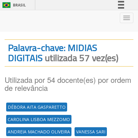
BRASIL
Simplifique!
Nave
Comunica BR
Participe
Acesso à informação
Palavra-chave: MIDIAS
Legislação
DIGITAIS
utilizada 57 vez(es)
Canais
Utilizada por 54 docente(es) por ordem
de relevância
DÉBORA AITA GASPARETTO
CAROLINA LISBOA MEZZOMO
ANDREIA MACHADO OLIVEIRA
VANESSA SARI