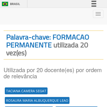
BRASIL
Simplifique!
Nave
Comunica BR
Participe
Acesso à informação
Palavra-chave: FORMACAO
Legislação
PERMANENTE
utilizada 20
Canais
vez(es)
Utilizada por 20 docente(es) por ordem
de relevância
TACIANA CAMERA SEGAT
ROSAURA MARIA ALBUQUERQUE LEAO