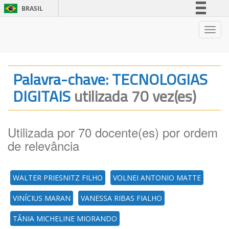
BRASIL
Simplifique!
Nave
Comunica BR
Participe
Acesso à informação
Palavra-chave: TECNOLOGIAS
Legislação
DIGITAIS
utilizada 70 vez(es)
Canais
Utilizada por 70 docente(es) por ordem
de relevância
WALTER PRIESNITZ FILHO
VOLNEI ANTONIO MATTE
VINÍCIUS MARAN
VANESSA RIBAS FIALHO
TÂNIA MICHELINE MIORANDO