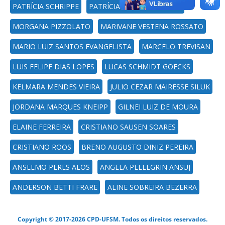
PATRÍCIA SCHRIPPE
PATRÍCIA MILANO PERSIGO
MORGANA PIZZOLATO
MARIVANE VESTENA ROSSATO
MARIO LUIZ SANTOS EVANGELISTA
MARCELO TREVISAN
LUIS FELIPE DIAS LOPES
LUCAS SCHMIDT GOECKS
KELMARA MENDES VIEIRA
JULIO CEZAR MAIRESSE SILUK
JORDANA MARQUES KNEIPP
GILNEI LUIZ DE MOURA
ELAINE FERREIRA
CRISTIANO SAUSEN SOARES
CRISTIANO ROOS
BRENO AUGUSTO DINIZ PEREIRA
ANSELMO PERES ALOS
ANGELA PELLEGRIN ANSUJ
ANDERSON BETTI FRARE
ALINE SOBREIRA BEZERRA
Copyright © 2017-2026 CPD-UFSM. Todos os direitos reservados.