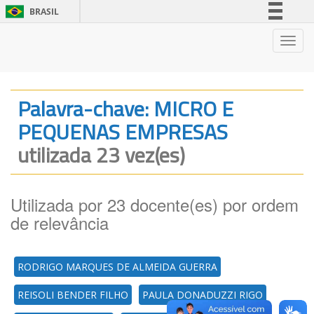
BRASIL
Simplifique!
Nave
Comunica BR
Participe
Acesso à informação
Palavra-chave: MICRO E
Legislação
PEQUENAS EMPRESAS
Canais
utilizada 23 vez(es)
Utilizada por 23 docente(es) por ordem
de relevância
RODRIGO MARQUES DE ALMEIDA GUERRA
REISOLI BENDER FILHO
PAULA DONADUZZI RIGO