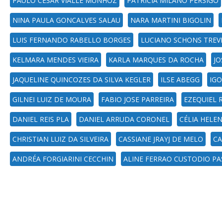
PAULO CÉSAR VIALLE MUNHOZ
PATRÍCIA MILANO PERSIGO
NINA PAULA GONCALVES SALAU
NARA MARTINI BIGOLIN
LUIS FERNANDO RABELLO BORGES
LUCIANO SCHONS TREV
KELMARA MENDES VIEIRA
KARLA MARQUES DA ROCHA
JO
JAQUELINE QUINCOZES DA SILVA KEGLER
ILSE ABEGG
IG
GILNEI LUIZ DE MOURA
FABIO JOSE PARREIRA
EZEQUIEL 
DANIEL REIS PLA
DANIEL ARRUDA CORONEL
CÉLIA HELE
CHRISTIAN LUIZ DA SILVEIRA
CASSIANE JRAYJ DE MELO
CA
ANDRÉA FORGIARINI CECCHIN
ALINE FERRAO CUSTODIO PA