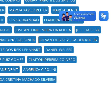
RAL COMARU
OSMAR MARCHI DOS SANTOS
LER
MARCIA XAVIER PEITER
MARCIA HENKE
OL
LENISA BRANDÃO
LEANDRA BOER POSSA
AGGIO
JOSE ANTONIO MEIRA DA ROCHA
JOEL DA SILVA
NARDINO DA CUNHA
GILVAN ODIVAL VEIGA DOCKHORN
ETE DOS REIS LEHNHART
DANIEL WELFER
E RUIZ GOMES
CLAITON PEREIRA COLVERO
ANE DE VIT
ANGELICA CIROLINI
DA CRISTINA MACHADO SILVEIRA