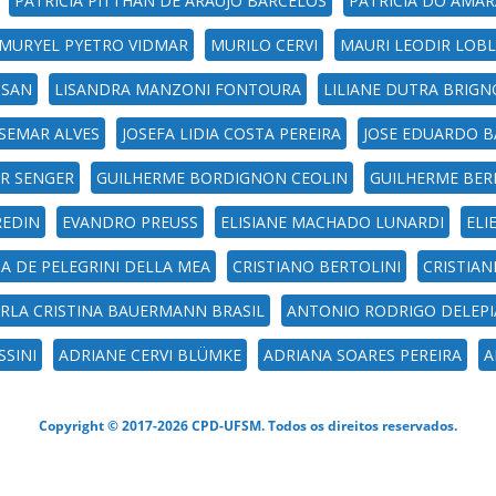
PATRICIA PITTHAN DE ARAUJO BARCELOS
PATRICIA DO AMA
MURYEL PYETRO VIDMAR
MURILO CERVI
MAURI LEODIR LOB
ISAN
LISANDRA MANZONI FONTOURA
LILIANE DUTRA BRIGN
SEMAR ALVES
JOSEFA LIDIA COSTA PEREIRA
JOSE EDUARDO B
OR SENGER
GUILHERME BORDIGNON CEOLIN
GUILHERME BER
REDIN
EVANDRO PREUSS
ELISIANE MACHADO LUNARDI
ELI
NA DE PELEGRINI DELLA MEA
CRISTIANO BERTOLINI
CRISTIAN
RLA CRISTINA BAUERMANN BRASIL
ANTONIO RODRIGO DELEPI
SSINI
ADRIANE CERVI BLÜMKE
ADRIANA SOARES PEREIRA
A
Copyright © 2017-2026 CPD-UFSM. Todos os direitos reservados.