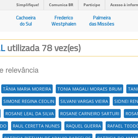
Simplifique!
Comunica BR
Participe
Acesso à infor
Cachoeira
Frederico
Palmeira
do Sul
Westphalen
das Missões
AL
utilizada 78 vez(es)
e relevância
TÂNIA MARIA MOREIRA
TONIA MAGALI MORAES BRUM
TANI
SIMONE REGINA CEOLIN
SILVANI VARGAS VIEIRA
SIDNEI REN
ROSANE LEAL DA SILVA
ROSANE CARNEIRO SARTURI
ROSAN
EDO
RAUL CERETTA NUNES
RAQUEL GUERRA
RAFAEL TEODÓ