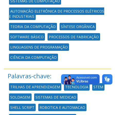
SISTEMAS DE COMPUTAÇÃO
AUTOMAÇÃO ELETRÔNICA DE PROCESSOS ELÉTRICOS
E INDUSTRIAIS
TEORIA DA COMPUTAÇÃO
SÍNTESE ORGÂNICA
SOFTWARE BÁSICO
PROCESSOS DE FABRICAÇÃO
LINGUAGENS DE PROGRAMAÇÃO
CIÊNCIA DA COMPUTAÇÃO
Palavras-chave:
TRILHAS DE APRENDIZAGEM
TECNOLOGIA
STEM
SOLDAGEM
SISTEMAS DE MEDICAO
SHELL SCRIPT
ROBOTICA E AUTOMACAO