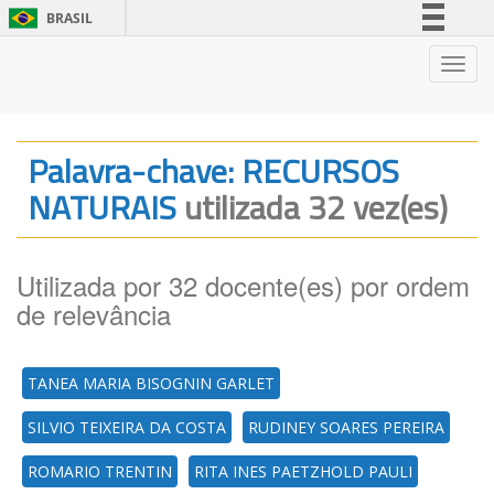
BRASIL
Simplifique!
Nave
Comunica BR
Participe
Acesso à informação
Palavra-chave: RECURSOS
Legislação
NATURAIS
utilizada 32 vez(es)
Canais
Utilizada por 32 docente(es) por ordem
de relevância
TANEA MARIA BISOGNIN GARLET
SILVIO TEIXEIRA DA COSTA
RUDINEY SOARES PEREIRA
ROMARIO TRENTIN
RITA INES PAETZHOLD PAULI