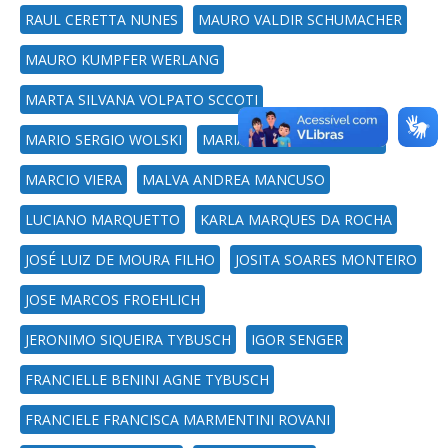
RAUL CERETTA NUNES
MAURO VALDIR SCHUMACHER
MAURO KUMPFER WERLANG
MARTA SILVANA VOLPATO SCCOTI
MARIO SERGIO WOLSKI
MARIANA BENDER GOMES
MARCIO VIERA
MALVA ANDREA MANCUSO
LUCIANO MARQUETTO
KARLA MARQUES DA ROCHA
JOSÉ LUIZ DE MOURA FILHO
JOSITA SOARES MONTEIRO
JOSE MARCOS FROEHLICH
JERONIMO SIQUEIRA TYBUSCH
IGOR SENGER
FRANCIELLE BENINI AGNE TYBUSCH
FRANCIELE FRANCISCA MARMENTINI ROVANI