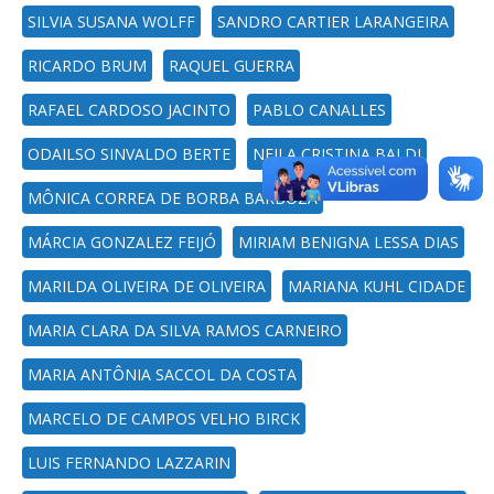
SILVIA SUSANA WOLFF
SANDRO CARTIER LARANGEIRA
RICARDO BRUM
RAQUEL GUERRA
RAFAEL CARDOSO JACINTO
PABLO CANALLES
ODAILSO SINVALDO BERTE
NEILA CRISTINA BALDI
MÔNICA CORREA DE BORBA BARBOZA
MÁRCIA GONZALEZ FEIJÓ
MIRIAM BENIGNA LESSA DIAS
MARILDA OLIVEIRA DE OLIVEIRA
MARIANA KUHL CIDADE
MARIA CLARA DA SILVA RAMOS CARNEIRO
MARIA ANTÔNIA SACCOL DA COSTA
MARCELO DE CAMPOS VELHO BIRCK
LUIS FERNANDO LAZZARIN