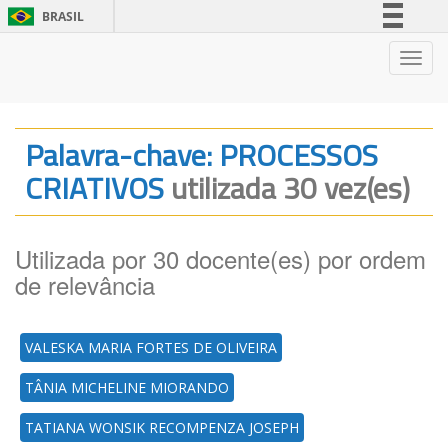
BRASIL
Simplifique!
Nave
Comunica BR
Participe
Acesso à informação
Palavra-chave: PROCESSOS
Legislação
CRIATIVOS
utilizada 30 vez(es)
Canais
Utilizada por 30 docente(es) por ordem
de relevância
VALESKA MARIA FORTES DE OLIVEIRA
TÂNIA MICHELINE MIORANDO
TATIANA WONSIK RECOMPENZA JOSEPH