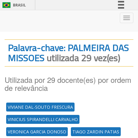
BRASIL
Simplifique!
Nave
Comunica BR
Participe
Acesso à informação
Palavra-chave: PALMEIRA DAS
Legislação
MISSOES
utilizada 29 vez(es)
Canais
Utilizada por 29 docente(es) por ordem
de relevância
VIVIANE DAL-SOUTO FRESCURA
VINICIUS SPIRANDELLI CARVALHO
VERONICA GARCIA DONOSO
TIAGO ZARDIN PATIAS