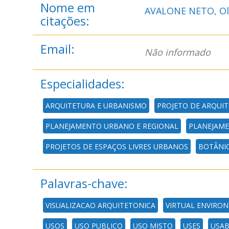
Nome em
AVALONE NETO, Ol
citações:
Email:
Não informado
Especialidades:
ARQUITETURA E URBANISMO
PROJETO DE ARQUI
PLANEJAMENTO URBANO E REGIONAL
PLANEJAME
PROJETOS DE ESPAÇOS LIVRES URBANOS
BOTÂNI
Palavras-chave:
VISUALIZACAO ARQUITETONICA
VIRTUAL ENVIRO
USOS
USO PUBLICO
USO MISTO
USES
USAB