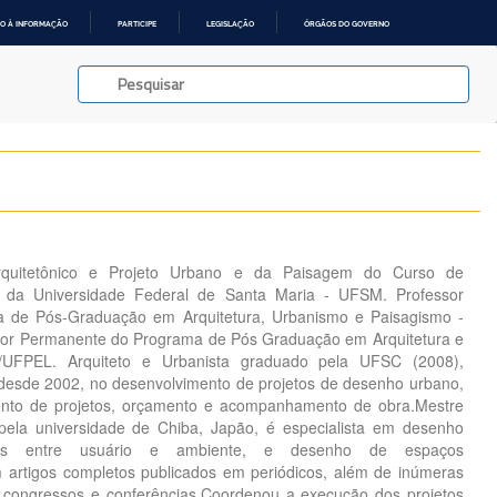
O À INFORMAÇÃO
PARTICIPE
LEGISLAÇÃO
ÓRGÃOS DO GOVERNO
Arquitetônico e Projeto Urbano e da Paisagem do Curso de
o da Universidade Federal de Santa Maria - UFSM. Professor
 de Pós-Graduação em Arquitetura, Urbanismo e Paisagismo -
r Permanente do Programa de Pós Graduação em Arquitetura e
FPEL. Arquiteto e Urbanista graduado pela UFSC (2008),
 desde 2002, no desenvolvimento de projetos de desenho urbano,
mento de projetos, orçamento e acompanhamento de obra.Mestre
pela universidade de Chiba, Japão, é especialista em desenho
ões entre usuário e ambiente, e desenho de espaços
 artigos completos publicados em periódicos, além de inúmeras
 congressos e conferências.Coordenou a execução dos projetos