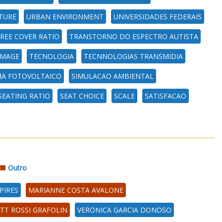
TURE
URBAN ENVIRONMENT
UNIVERSIDADES FEDERAIS
REE COVER RATIO
TRANSTORNO DO ESPECTRO AUTISTA
IMAGE
TECNOLOGIA
TECNNOLOGIAS TRANSMIDIA
MA FOTOVOLTAICO
SIMULACAO AMBIENTAL
SEATING RATIO
SEAT CHOICE
SCALE
SATISFACAO
Outro
PIRES
MARIANNE COSTA AVALONE
TT ROSSI GRAFOLIN
VERONICA GARCIA DONOSO