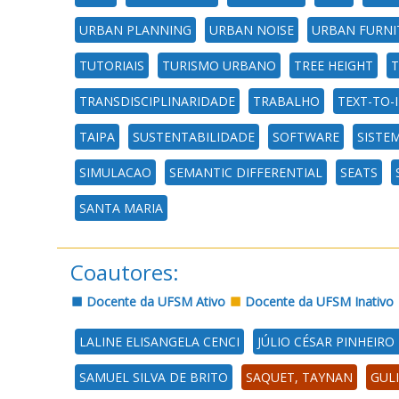
URBAN PLANNING
URBAN NOISE
URBAN FURNI
TUTORIAIS
TURISMO URBANO
TREE HEIGHT
T
TRANSDISCIPLINARIDADE
TRABALHO
TEXT-TO-
TAIPA
SUSTENTABILIDADE
SOFTWARE
SISTE
SIMULACAO
SEMANTIC DIFFERENTIAL
SEATS
SANTA MARIA
Coautores:
Docente da UFSM Ativo
Docente da UFSM Inativo
LALINE ELISANGELA CENCI
JÚLIO CÉSAR PINHEIRO 
SAMUEL SILVA DE BRITO
SAQUET, TAYNAN
GULI