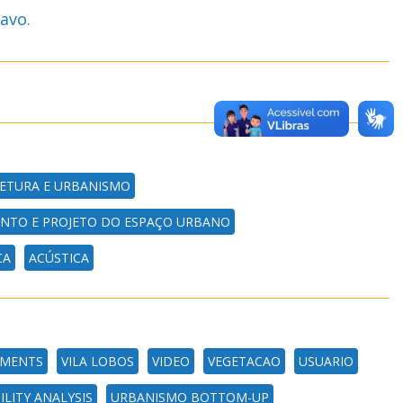
avo.
TETURA E URBANISMO
NTO E PROJETO DO ESPAÇO URBANO
CA
ACÚSTICA
NMENTS
VILA LOBOS
VIDEO
VEGETACAO
USUARIO
ILITY ANALYSIS
URBANISMO BOTTOM-UP