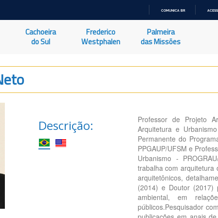
COMUNICA BR
ACESS
IR
PARA
Cachoeira
Frederico
Palmeira
O
CONTEÚDO
do Sul
Westphalen
das Missões
Neto
Professor de Projeto 
Descrição:
Arquitetura e Urbanism
Permanente do Programa
PPGAUP/UFSM e Professo
Urbanismo - PROGRAU/U
trabalha com arquitetura
arquitetônicos, detalha
(2014) e Doutor (2017) 
ambiental, em relaç
públicos.Pesquisador com
publicações em anais de