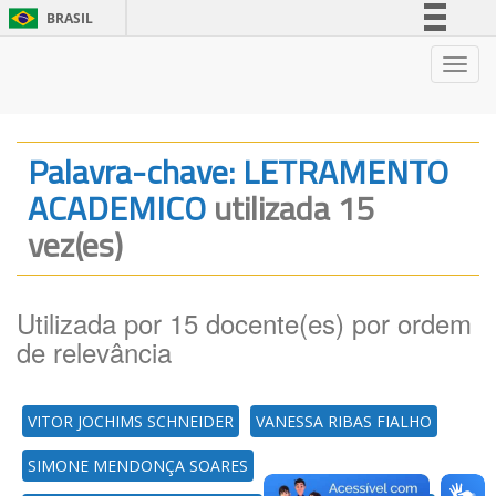
BRASIL
Simplifique!
Nave
Comunica BR
Participe
Acesso à informação
Palavra-chave: LETRAMENTO
Legislação
ACADEMICO
utilizada 15
Canais
vez(es)
Utilizada por 15 docente(es) por ordem
de relevância
VITOR JOCHIMS SCHNEIDER
VANESSA RIBAS FIALHO
SIMONE MENDONÇA SOARES