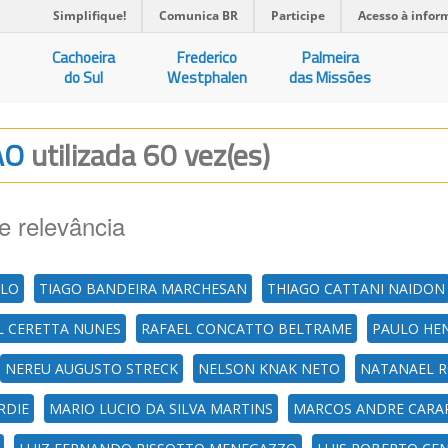
Simplifique!
Comunica BR
Participe
Acesso à infor
Cachoeira
Frederico
Palmeira
do Sul
Westphalen
das Missões
AO
utilizada 60 vez(es)
e relevância
ELO
TIAGO BANDEIRA MARCHESAN
THIAGO CATTANI NAIDON
L CERETTA NUNES
RAFAEL CONCATTO BELTRAME
PAULO HE
NEREU AUGUSTO STRECK
NELSON KNAK NETO
NATANAEL 
RDIE
MARIO LUCIO DA SILVA MARTINS
MARCOS ANDRE CARA