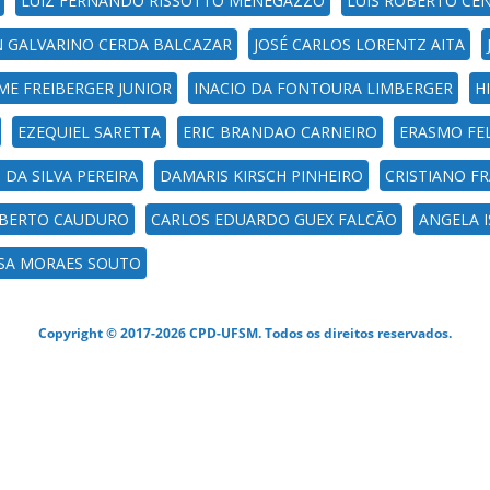
LUIZ FERNANDO RISSOTTO MENEGAZZO
LUIS ROBERTO CE
N GALVARINO CERDA BALCAZAR
JOSÉ CARLOS LORENTZ AITA
IME FREIBERGER JUNIOR
INACIO DA FONTOURA LIMBERGER
H
EZEQUIEL SARETTA
ERIC BRANDAO CARNEIRO
ERASMO FE
I DA SILVA PEREIRA
DAMARIS KIRSCH PINHEIRO
CRISTIANO F
OBERTO CAUDURO
CARLOS EDUARDO GUEX FALCÃO
ANGELA 
ISA MORAES SOUTO
Copyright © 2017-2026 CPD-UFSM. Todos os direitos reservados.