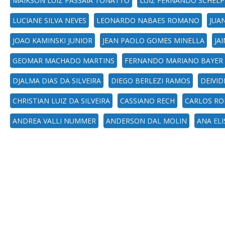
MAIKSON LUIZ PASSAIA TONATTO
LUIZ FERNANDO SCHELP
LUCIANE SILVA NEVES
LEONARDO NABAES ROMANO
JUA
JOAO KAMINSKI JUNIOR
JEAN PAOLO GOMES MINELLA
JA
GEOMAR MACHADO MARTINS
FERNANDO MARIANO BAYER
DJALMA DIAS DA SILVEIRA
DIEGO BERLEZI RAMOS
DEIVID
CHRISTIAN LUIZ DA SILVEIRA
CASSIANO RECH
CARLOS R
ANDREA VALLI NUMMER
ANDERSON DAL MOLIN
ANA EL