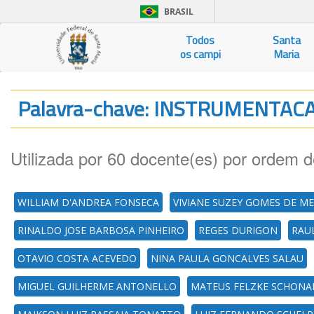
BRASIL
Todos
Santa
os campi
Maria
Palavra-chave: INSTRUMENTAC
Utilizada por 60 docente(es) por ordem d
WILLIAM D'ANDREA FONSECA
VIVIANE SUZEY GOMES DE M
RINALDO JOSE BARBOSA PINHEIRO
REGES DURIGON
RAU
OTAVIO COSTA ACEVEDO
NINA PAULA GONCALVES SALAU
MIGUEL GUILHERME ANTONELLO
MATEUS FELZKE SCHONA