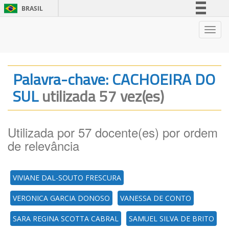
BRASIL
Simplifique!
Nave
Comunica BR
Participe
Acesso à informação
Palavra-chave: CACHOEIRA DO
Legislação
SUL
utilizada 57 vez(es)
Canais
Utilizada por 57 docente(es) por ordem
de relevância
VIVIANE DAL-SOUTO FRESCURA
VERONICA GARCIA DONOSO
VANESSA DE CONTO
SARA REGINA SCOTTA CABRAL
SAMUEL SILVA DE BRITO