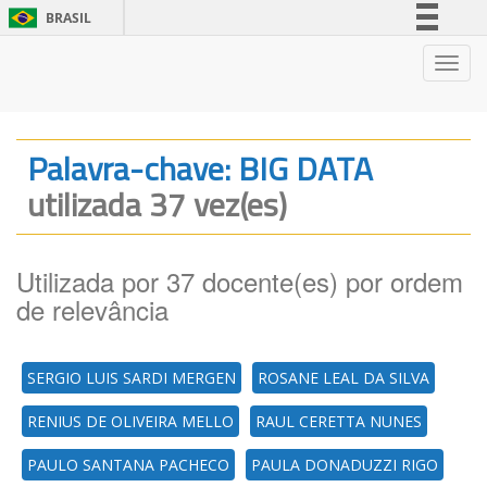
BRASIL
Simplifique!
Nave
Comunica BR
Participe
Acesso à informação
Palavra-chave: BIG DATA
Legislação
utilizada 37 vez(es)
Canais
Utilizada por 37 docente(es) por ordem
de relevância
SERGIO LUIS SARDI MERGEN
ROSANE LEAL DA SILVA
RENIUS DE OLIVEIRA MELLO
RAUL CERETTA NUNES
PAULO SANTANA PACHECO
PAULA DONADUZZI RIGO