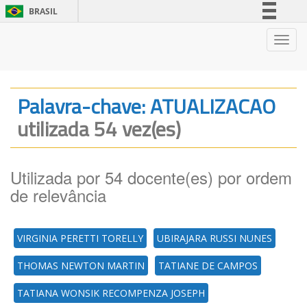
BRASIL
Simplifique!
Nave
Comunica BR
Participe
Acesso à informação
Palavra-chave: ATUALIZACAO
Legislação
utilizada 54 vez(es)
Canais
Utilizada por 54 docente(es) por ordem
de relevância
VIRGINIA PERETTI TORELLY
UBIRAJARA RUSSI NUNES
THOMAS NEWTON MARTIN
TATIANE DE CAMPOS
TATIANA WONSIK RECOMPENZA JOSEPH