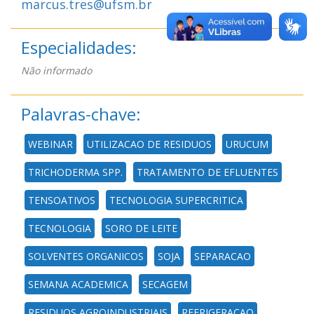
marcus.tres@ufsm.br
Especialidades:
Não informado
Palavras-chave:
WEBINAR
UTILIZACAO DE RESIDUOS
URUCUM
TRICHODERMA SPP.
TRATAMENTO DE EFLUENTES
TENSOATIVOS
TECNOLOGIA SUPERCRITICA
TECNOLOGIA
SORO DE LEITE
SOLVENTES ORGANICOS
SOJA
SEPARACAO
SEMANA ACADEMICA
SECAGEM
RESIDUOS AGROINDUSTRIAIS
REFRIGERACAO