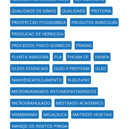
QUALIDADE DE GRAOS
QUALIDADE
PROTEINA
PROSPECCAO FITOQUIMICA
PRODUTOS AGRICOLAS
PRODUCAO DE HERBICIDA
PROCESSOS FISICO-QUIMICOS
PRAGAS
PLANTA INVASORA
PLA
PHOMA SP.
PAMPA
OLEOS ESSENCIAIS
OLEO E PROTEINA
OLEO
NANOENCAPSULAMENTO
N-BUTANO
MICRORGANISMOS ENTOMOPATOGENICOS
MICROGRANULADO
MESTRADO ACADEMICO
MEMBRANAS
MELALEUCA
MATRIZES VEGETAIS
MANEJO DE INSETOS-PRAGA