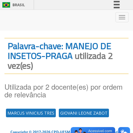
BRASIL
Simplifique!
Nave
Comunica BR
Participe
Acesso à informação
Palavra-chave: MANEJO DE
Legislação
INSETOS-PRAGA
utilizada 2
Canais
vez(es)
Utilizada por 2 docente(es) por ordem
de relevância
MARCUS VINICIUS TRES
GIOVANI LEONE ZABOT
Copyright © 2017-2026 CPD-UFSM. Todos os direitos reservados.