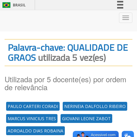
BRASIL
Simplifique!
Nave
Comunica BR
Participe
Acesso à informação
Palavra-chave: QUALIDADE DE
Legislação
GRAOS
utilizada 5 vez(es)
Canais
Utilizada por 5 docente(es) por ordem
de relevância
PAULO CARTERI CORADI
NERINEIA DALFOLLO RIBEIRO
MARCUS VINICIUS TRES
GIOVANI LEONE ZABOT
ADROALDO DIAS ROBAINA