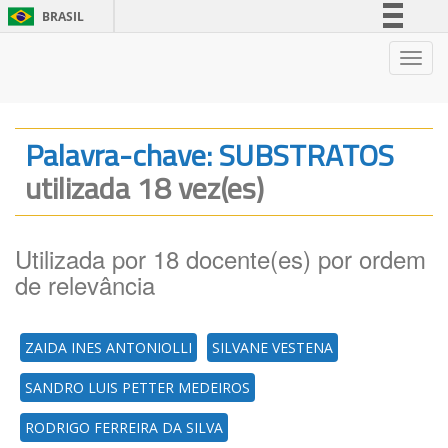
BRASIL
Simplifique!
Nave
Comunica BR
Participe
Acesso à informação
Palavra-chave: SUBSTRATOS
Legislação
utilizada 18 vez(es)
Canais
Utilizada por 18 docente(es) por ordem
de relevância
ZAIDA INES ANTONIOLLI
SILVANE VESTENA
SANDRO LUIS PETTER MEDEIROS
RODRIGO FERREIRA DA SILVA