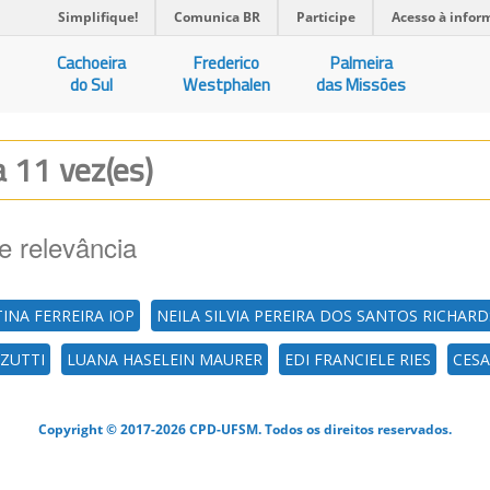
Simplifique!
Comunica BR
Participe
Acesso à infor
Cachoeira
Frederico
Palmeira
do Sul
Westphalen
das Missões
a 11 vez(es)
e relevância
TINA FERREIRA IOP
NEILA SILVIA PEREIRA DOS SANTOS RICHARD
ZUTTI
LUANA HASELEIN MAURER
EDI FRANCIELE RIES
CESA
Copyright © 2017-2026 CPD-UFSM. Todos os direitos reservados.