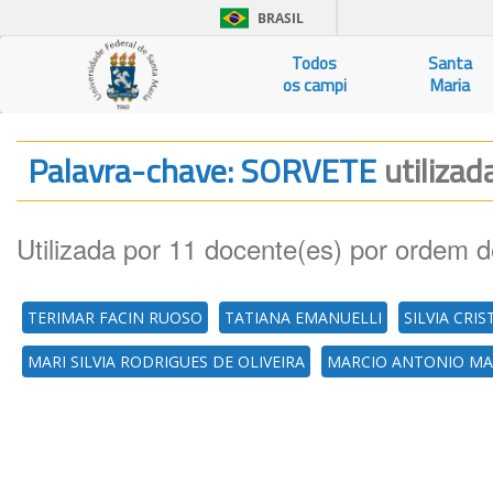
BRASIL
Todos
Santa
os campi
Maria
Palavra-chave: SORVETE
utilizad
Utilizada por 11 docente(es) por ordem d
TERIMAR FACIN RUOSO
TATIANA EMANUELLI
SILVIA CRIS
MARI SILVIA RODRIGUES DE OLIVEIRA
MARCIO ANTONIO MA