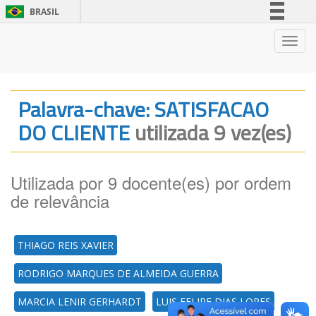
BRASIL
Simplifique!
Nave
Comunica BR
Participe
Acesso à informação
Palavra-chave: SATISFACAO
Legislação
DO CLIENTE
utilizada 9 vez(es)
Canais
Utilizada por 9 docente(es) por ordem
de relevância
THIAGO REIS XAVIER
RODRIGO MARQUES DE ALMEIDA GUERRA
MARCIA LENIR GERHARDT
LUIS FELIPE DIAS LOPES