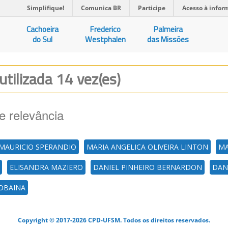
Simplifique!
Comunica BR
Participe
Acesso à infor
Cachoeira
Frederico
Palmeira
do Sul
Westphalen
das Missões
utilizada 14 vez(es)
e relevância
MAURICIO SPERANDIO
MARIA ANGELICA OLIVEIRA LINTON
MA
ELISANDRA MAZIERO
DANIEL PINHEIRO BERNARDON
DANI
OBAINA
Copyright © 2017-2026 CPD-UFSM. Todos os direitos reservados.