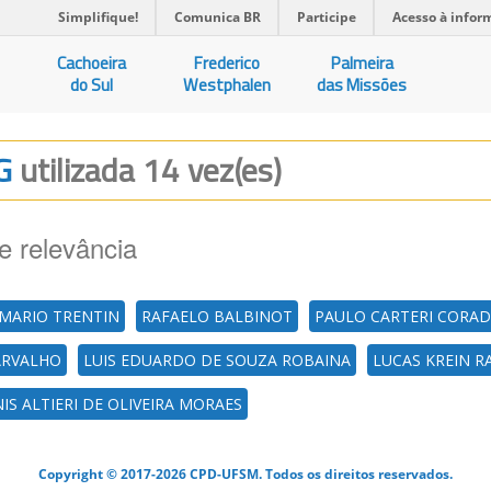
Simplifique!
Comunica BR
Participe
Acesso à infor
Cachoeira
Frederico
Palmeira
do Sul
Westphalen
das Missões
NG
utilizada 14 vez(es)
e relevância
MARIO TRENTIN
RAFAELO BALBINOT
PAULO CARTERI CORAD
CARVALHO
LUIS EDUARDO DE SOUZA ROBAINA
LUCAS KREIN 
IS ALTIERI DE OLIVEIRA MORAES
Copyright © 2017-2026 CPD-UFSM. Todos os direitos reservados.