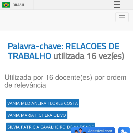
BRASIL
Simplifique!
Nave
Comunica BR
Participe
Acesso à informação
Palavra-chave: RELACOES DE
Legislação
TRABALHO
utilizada 16 vez(es)
Canais
Utilizada por 16 docente(es) por ordem
de relevância
VANIA MEDIANEIRA FLORES COSTA
VANIA MARIA FIGHERA OLIVO
SILVIA PATRICIA CAVALHEIRO DE ANDRADE