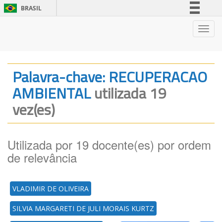
BRASIL
Simplifique!
Nave
Comunica BR
Participe
Acesso à informação
Palavra-chave: RECUPERACAO
Legislação
AMBIENTAL
utilizada 19
Canais
vez(es)
Utilizada por 19 docente(es) por ordem
de relevância
VLADIMIR DE OLIVEIRA
SILVIA MARGARETI DE JULI MORAIS KURTZ