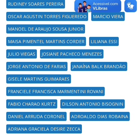
RUDINEY SOARES PEREIRA
OSCAR AGUSTIN TORRES FIGUEREDO
MARCIO VIERA
MANOEL DE ARAUJO SOUSA JUNIOR
MAISA PIMENTEL MARTINS CORDER
LILIANA ESSI
JULIO VIEGAS
JOSIANE PACHECO MENEZES
JORGE ANTONIO DE FARIAS
JANAÍNA BALK BRANDÃO
GISELE MARTINS GUIMARAES
FRANCIELE FRANCISCA MARMENTINI ROVANI
FABIO CHARAO KURTZ
DILSON ANTONIO BISOGNIN
DANIEL ARRUDA CORONEL
ADROALDO DIAS ROBAINA
ADRIANA GRACIELA DESIRE ZECCA