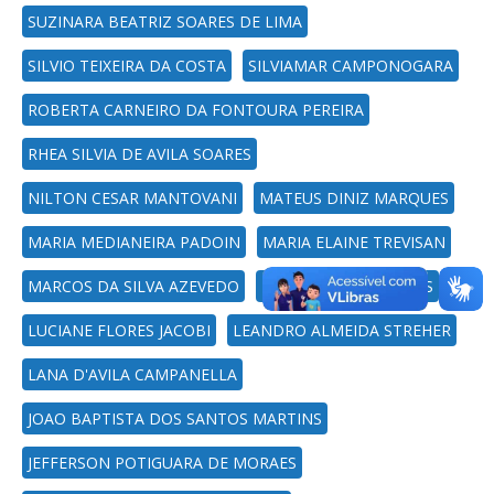
SUZINARA BEATRIZ SOARES DE LIMA
SILVIO TEIXEIRA DA COSTA
SILVIAMAR CAMPONOGARA
ROBERTA CARNEIRO DA FONTOURA PEREIRA
RHEA SILVIA DE AVILA SOARES
NILTON CESAR MANTOVANI
MATEUS DINIZ MARQUES
MARIA MEDIANEIRA PADOIN
MARIA ELAINE TREVISAN
MARCOS DA SILVA AZEVEDO
MARCIA KESKE SOARES
LUCIANE FLORES JACOBI
LEANDRO ALMEIDA STREHER
LANA D'AVILA CAMPANELLA
JOAO BAPTISTA DOS SANTOS MARTINS
JEFFERSON POTIGUARA DE MORAES