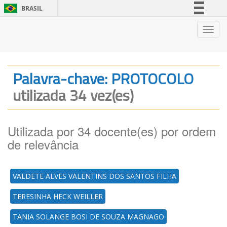
BRASIL
Simplifique!
Nave
Comunica BR
Participe
Acesso à informação
Palavra-chave: PROTOCOLO
Legislação
utilizada 34 vez(es)
Canais
Utilizada por 34 docente(es) por ordem
de relevância
VALDETE ALVES VALENTINS DOS SANTOS FILHA
TERESINHA HECK WEILLER
TANIA SOLANGE BOSI DE SOUZA MAGNAGO