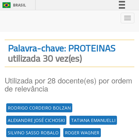
BRASIL
Simplifique!
Nave
Comunica BR
Participe
Acesso à informação
Palavra-chave: PROTEINAS
Legislação
utilizada 30 vez(es)
Canais
Utilizada por 28 docente(es) por ordem
de relevância
RODRIGO CORDEIRO BOLZAN
ALEXANDRE JOSÉ CICHOSKI
TATIANA EMANUELLI
SILVINO SASSO ROBALO
ROGER WAGNER