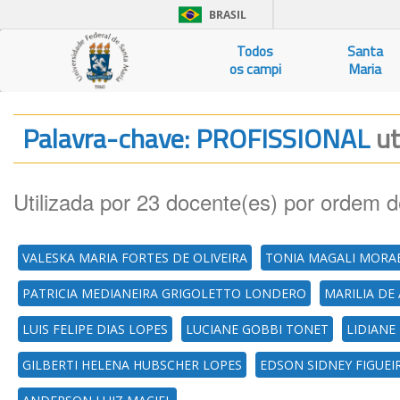
BRASIL
Todos
Santa
os campi
Maria
Palavra-chave: PROFISSIONAL
ut
Utilizada por 23 docente(es) por ordem d
VALESKA MARIA FORTES DE OLIVEIRA
TONIA MAGALI MORA
PATRICIA MEDIANEIRA GRIGOLETTO LONDERO
MARILIA DE
LUIS FELIPE DIAS LOPES
LUCIANE GOBBI TONET
LIDIANE
GILBERTI HELENA HUBSCHER LOPES
EDSON SIDNEY FIGUEI