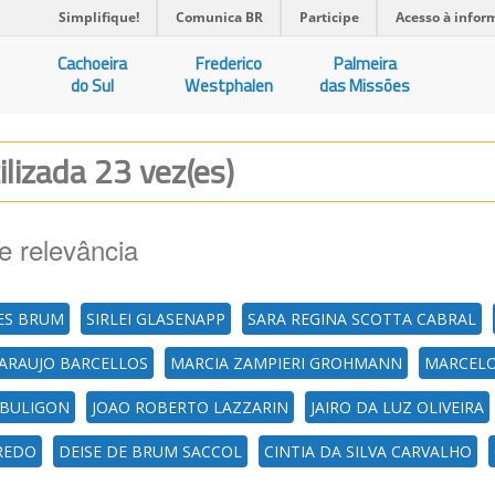
Simplifique!
Comunica BR
Participe
Acesso à infor
Cachoeira
Frederico
Palmeira
do Sul
Westphalen
das Missões
ilizada 23 vez(es)
e relevância
ES BRUM
SIRLEI GLASENAPP
SARA REGINA SCOTTA CABRAL
 ARAUJO BARCELLOS
MARCIA ZAMPIERI GROHMANN
MARCELO 
 BULIGON
JOAO ROBERTO LAZZARIN
JAIRO DA LUZ OLIVEIRA
REDO
DEISE DE BRUM SACCOL
CINTIA DA SILVA CARVALHO