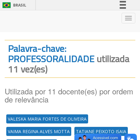
BRASIL
Simplifique!
Nave
Comunica BR
Participe
Acesso à informação
Palavra-chave:
Legislação
PROFESSORALIDADE
utilizada
Canais
11 vez(es)
Utilizada por 11 docente(es) por ordem
de relevância
VALESKA MARIA FORTES DE OLIVEIRA
VAIMA REGINA ALVES MOTTA
TATIANE PEIXOTO ISAIA