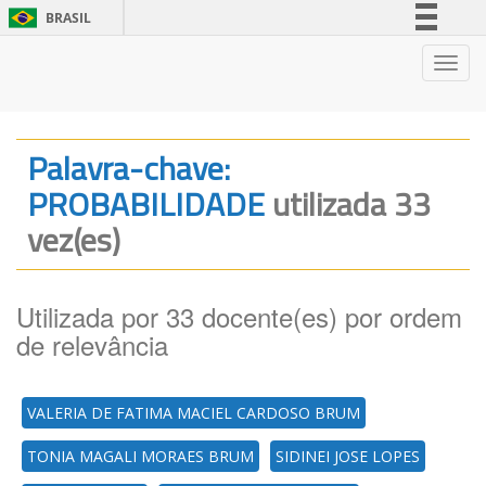
BRASIL
Simplifique!
Nave
Comunica BR
Participe
Acesso à informação
Palavra-chave:
Legislação
PROBABILIDADE
utilizada 33
Canais
vez(es)
Utilizada por 33 docente(es) por ordem
de relevância
VALERIA DE FATIMA MACIEL CARDOSO BRUM
TONIA MAGALI MORAES BRUM
SIDINEI JOSE LOPES