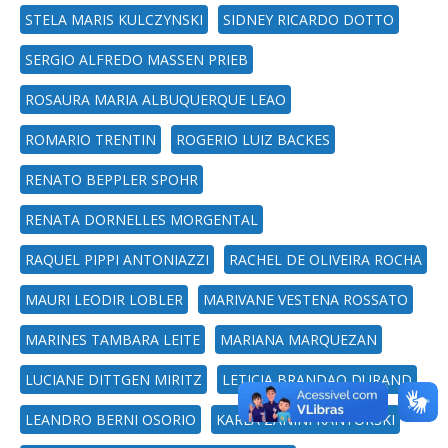
STELA MARIS KULCZYNSKI
SIDNEY RICARDO DOTTO
SERGIO ALFREDO MASSEN PRIEB
ROSAURA MARIA ALBUQUERQUE LEAO
ROMARIO TRENTIN
ROGERIO LUIZ BACKES
RENATO BEPPLER SPOHR
RENATA DORNELLES MORGENTAL
RAQUEL PIPPI ANTONIAZZI
RACHEL DE OLIVEIRA ROCHA
MAURI LEODIR LOBLER
MARIVANE VESTENA ROSSATO
MARINES TAMBARA LEITE
MARIANA MARQUEZAN
LUCIANE DITTGEN MIRITZ
LETICIA BRANDAO DURAND
LEANDRO BERNI OSORIO
KARLA ZANINI KANTORSKI