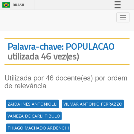
BRASIL
Simplifique!
Nave
Comunica BR
Participe
Acesso à informação
Palavra-chave: POPULACAO
Legislação
utilizada 46 vez(es)
Canais
Utilizada por 46 docente(es) por ordem
de relevância
ZAIDA INES ANTONIOLLI
VILMAR ANTONIO FERRAZZO
VANEZA DE CARLI TIBULO
THIAGO MACHADO ARDENGHI