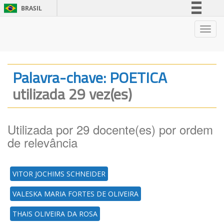
BRASIL
Simplifique!
Nave
Comunica BR
Participe
Acesso à informação
Palavra-chave: POETICA
Legislação
utilizada 29 vez(es)
Canais
Utilizada por 29 docente(es) por ordem
de relevância
VITOR JOCHIMS SCHNEIDER
VALESKA MARIA FORTES DE OLIVEIRA
THAIS OLIVEIRA DA ROSA