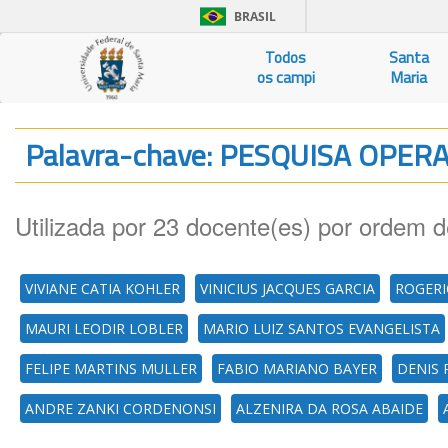
BRASIL
Todos
Santa
os campi
Maria
Palavra-chave: PESQUISA OPE
Utilizada por 23 docente(es) por ordem d
VIVIANE CATIA KOHLER
VINICIUS JACQUES GARCIA
ROGERI
MAURI LEODIR LOBLER
MARIO LUIZ SANTOS EVANGELISTA
FELIPE MARTINS MULLER
FABIO MARIANO BAYER
DENIS
ANDRE ZANKI CORDENONSI
ALZENIRA DA ROSA ABAIDE