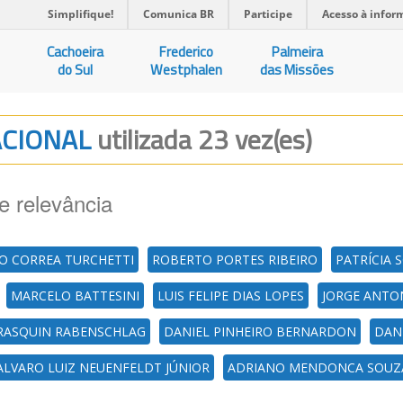
Simplifique!
Comunica BR
Participe
Acesso à infor
Cachoeira
Frederico
Palmeira
do Sul
Westphalen
das Missões
RACIONAL
utilizada 23 vez(es)
e relevância
O CORREA TURCHETTI
ROBERTO PORTES RIBEIRO
PATRÍCIA 
MARCELO BATTESINI
LUIS FELIPE DIAS LOPES
JORGE ANTON
 RASQUIN RABENSCHLAG
DANIEL PINHEIRO BERNARDON
DAN
ALVARO LUIZ NEUENFELDT JÚNIOR
ADRIANO MENDONCA SOUZ