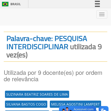
BRASIL
Simplifique!
Nave
Comunica BR
Participe
Acesso à informação
Palavra-chave: PESQUISA
Legislação
INTERDISCIPLINAR
utilizada 9
Canais
vez(es)
Utilizada por 9 docente(es) por ordem
de relevância
SUZINARA BEATRIZ SOARES DE LIMA
SILVANA BASTOS COGO
MELISSA AGOSTINI LAMPERT