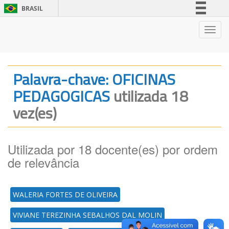
BRASIL
Simplifique!
Nave
Comunica BR
Participe
Acesso à informação
Palavra-chave: OFICINAS
Legislação
PEDAGOGICAS
utilizada 18
Canais
vez(es)
Utilizada por 18 docente(es) por ordem
de relevância
WALERIA FORTES DE OLIVEIRA
VIVIANE TEREZINHA SEBALHOS DAL MOLIN