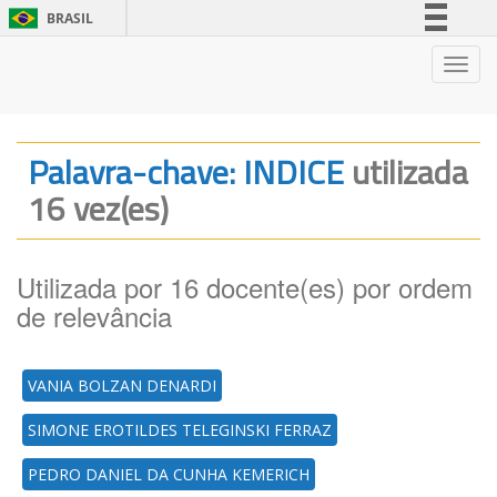
BRASIL
Simplifique!
Nave
Comunica BR
Participe
Acesso à informação
Palavra-chave: INDICE
utilizada
Legislação
16 vez(es)
Canais
Utilizada por 16 docente(es) por ordem
de relevância
VANIA BOLZAN DENARDI
SIMONE EROTILDES TELEGINSKI FERRAZ
PEDRO DANIEL DA CUNHA KEMERICH