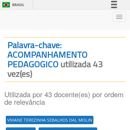
BRASIL
Simplifique!
Nave
Comunica BR
Participe
Acesso à informação
Palavra-chave:
Legislação
ACOMPANHAMENTO
Canais
PEDAGOGICO
utilizada 43
vez(es)
Utilizada por 43 docente(es) por ordem
de relevância
VIVIANE TEREZINHA SEBALHOS DAL MOLIN