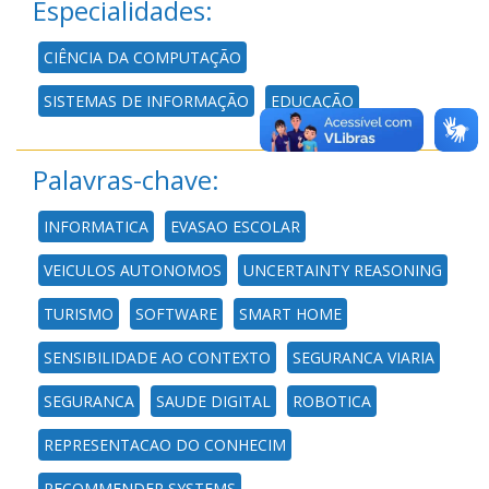
Especialidades:
CIÊNCIA DA COMPUTAÇÃO
SISTEMAS DE INFORMAÇÃO
EDUCAÇÃO
Palavras-chave:
INFORMATICA
EVASAO ESCOLAR
VEICULOS AUTONOMOS
UNCERTAINTY REASONING
TURISMO
SOFTWARE
SMART HOME
SENSIBILIDADE AO CONTEXTO
SEGURANCA VIARIA
SEGURANCA
SAUDE DIGITAL
ROBOTICA
REPRESENTACAO DO CONHECIM
RECOMMENDER SYSTEMS