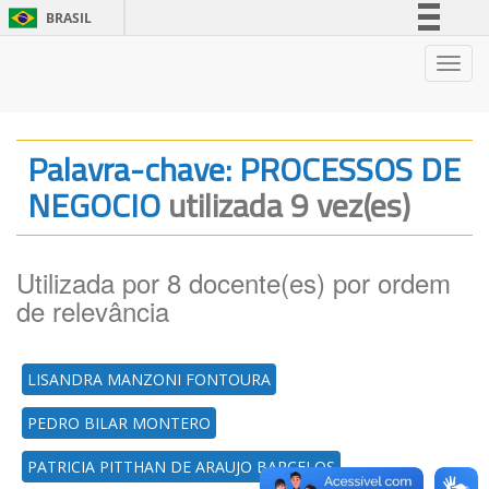
BRASIL
Simplifique!
Nave
Comunica BR
Participe
Acesso à informação
Palavra-chave: PROCESSOS DE
Legislação
NEGOCIO
utilizada 9 vez(es)
Canais
Utilizada por 8 docente(es) por ordem
de relevância
LISANDRA MANZONI FONTOURA
PEDRO BILAR MONTERO
PATRICIA PITTHAN DE ARAUJO BARCELOS