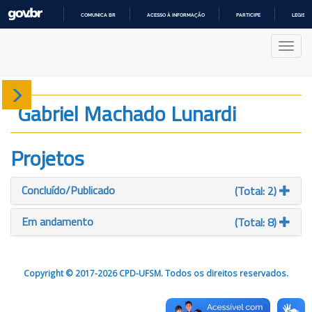
COMUNICA BR
ACESSO À INFORMAÇÃO
PARTICIPE
LEGISL
IR
PARA
Nave
O
CONTEÚDO
Sobre
Gabriel Machado Lunardi
Produção
Projetos
Projetos
Concluído/Publicado
(Total: 2)
Gráficos
Em andamento
(Total: 8)
Copyright © 2017-2026 CPD-UFSM. Todos os direitos reservados.