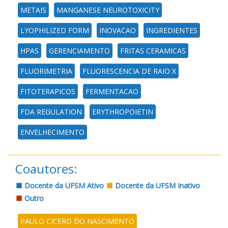
METAIS
MANGANESE NEUROTOXICITY
LYOPHILIZED FORM
INOVACAO
INGREDIENTES
HPAS
GERENCIAMENTO
FRITAS CERAMICAS
FLUORIMETRIA
FLUORESCENCIA DE RAIO X
FITOTERAPICOS
FERMENTACAO
FDA REGULATION
ERYTHROPOIETIN
ENVELHECIMENTO
Coautores:
Docente da UFSM Ativo
Docente da UFSM Inativo
Outro
PAULO CICERO DO NASCIMENTO