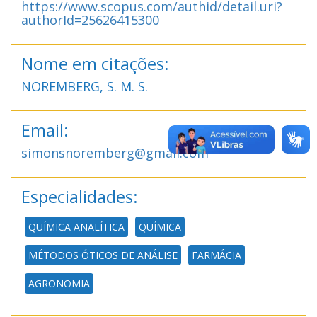
https://www.scopus.com/authid/detail.uri?
authorId=25626415300
Nome em citações:
NOREMBERG, S. M. S.
Email:
simonsnoremberg@gmail.com
Especialidades:
QUÍMICA ANALÍTICA
QUÍMICA
MÉTODOS ÓTICOS DE ANÁLISE
FARMÁCIA
AGRONOMIA