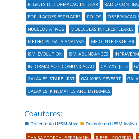
REGIOES DE FORMACAO ESTELAR
RADIO CONTINU
POPULACOES ESTELARES
POLOS
OBSERVACAO 
NUCLEOS ATIVOS
MOLECULAS INTERESTELARES
METHODS: DATA ANALYSIS
MEIO INTERESTELAR
ISM: EVOLUTION
ISM: ABUNDANCES
INFRAVERM
INFORMACAO E COMUNICACAO
GALAXY: JETS
GA
GALAXIES: STARBURST
GALAXIES: SEYFERT
GALAX
GALAXIES: KINEMATICS AND DYNAMICS
Coautores:
Docente da UFSM Ativo
Docente da UFSM Inativo
THAISA STORCHI-BERGMANN
RIFFEL, ROGÉRIO