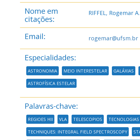
Nome em
RIFFEL, Rogemar A.
citações:
Email:
rogemar@ufsm.br
Especialidades:
ASTRONOMIA
MEIO INTERESTELAR
GALÁXIAS
ASTROFÍSICA ESTELAR
Palavras-chave:
REGIOES HII
VLA
TELESCOPIOS
TECNOLOGIAS
TECHNIQUES: INTEGRAL FIELD SPECTROSCOPY
ST