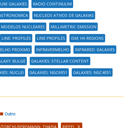
UM: GALAXIES
RADIO CONTINUUM
ASTRONOMICA
NUCLEOS ATIVOS DE GALAXIAS
MODELOS NUCLEARES
MILLIMETRIC EMISSION
LINE: PROFILES
LINE PROFILES
ISM: HII REGIONS
ELHO PROXIMO
INFRAVERMELHO
INFRARED: GALAXIES
LAXY: BULGE
GALAXIES: STELLAR CONTENT
IES: NUCLEI
GALAXIES: NGC6951
GALAXIES: NGC4051
Outro
STORCHI-BERGMANN, THAISA
RIFFEL, R.