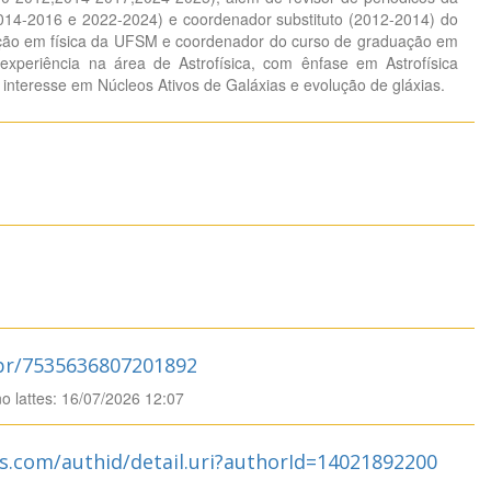
014-2016 e 2022-2024) e coordenador substituto (2012-2014) do
ão em física da UFSM e coordenador do curso de graduação em
experiência na área de Astrofísica, com ênfase em Astrofísica
r interesse em Núcleos Ativos de Galáxias e evolução de gláxias.
.br/7535636807201892
no lattes: 16/07/2026 12:07
s.com/authid/detail.uri?authorId=14021892200