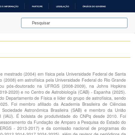
O À INFORMAÇÃO
PARTICIPE
LEGISLAÇÃO
ÓRGÃOS DO GOVERNO
e mestrado (2004) em física pela Universidade Federal de Santa
 (2008) em astrofísica pela Universidade Federal do Rio Grande
zou pós-doutorado na UFRGS (2008-2009), na Johns Hopkins
2019-2020) e no Centro de Astrobiología (CAB) - Espanha (2025).
do Departamento de Física e líder do grupo de astrofísica, sendo
 2025. Foi membro afiliado da Academia Brasileira de Ciências
a Sociedade Astronômica Brasileira (SAB) e membro da União
al (IAU). É bolsista de produtividade do CNPq desde 2010. Foi
sessoramento da Fundação de Amparo a Pesquisa do Estado do
ERGS - 2013-2017) e da comissão nacional de programas do
0-2012,2014-2017,2024-2025), além de revisor de periódicos da