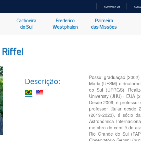
COMUNICA BR
ACESS
IR
PARA
Cachoeira
Frederico
Palmeira
O
CONTEÚDO
do Sul
Westphalen
das Missões
Riffel
Possui graduação (2002) 
Descrição:
Maria (UFSM) e doutorado
do Sul (UFRGS). Reali
University (JHU) - EUA (
Desde 2009, é professor 
professor titular desde
(2019-2023), é sócio d
Astronômica Internacion
membro do comitê de as
Rio Grande do Sul (FAP
Observatório Gemini (201