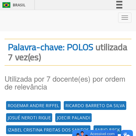
BRASIL
Simplifique!
Nave
Comunica BR
Participe
Acesso à informação
Palavra-chave: POLOS
utilizada
Legislação
7 vez(es)
Canais
Utilizada por 7 docente(es) por ordem
de relevância
ROGEMAR ANDRE RIFFEL
RICARDO BARRETO DA SILVA
JOSUÉ NEROTI RIGUE
JOECIR PALANDI
IZABEL CRISTINA FREITAS DOS SANTOS
FABIO BECK