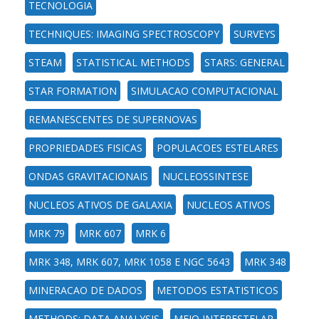
TECNOLOGIA
TECHNIQUES: IMAGING SPECTROSCOPY
SURVEYS
STEAM
STATISTICAL METHODS
STARS: GENERAL
STAR FORMATION
SIMULACAO COMPUTACIONAL
REMANESCENTES DE SUPERNOVAS
PROPRIEDADES FISICAS
POPULACOES ESTELARES
ONDAS GRAVITACIONAIS
NUCLEOSSINTESE
NUCLEOS ATIVOS DE GALAXIA
NUCLEOS ATIVOS
MRK 79
MRK 607
MRK 6
MRK 348, MRK 607, MRK 1058 E NGC 5643
MRK 348
MINERACAO DE DADOS
METODOS ESTATISTICOS
METHODS: DATA ANALYSIS
MEIO INTERESTELAR