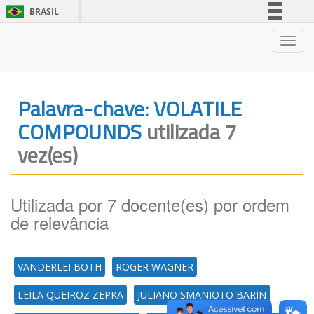
BRASIL
Simplifique!
Nave
Comunica BR
Participe
Acesso à informação
Palavra-chave: VOLATILE
Legislação
COMPOUNDS
utilizada 7
Canais
vez(es)
Utilizada por 7 docente(es) por ordem
de relevância
VANDERLEI BOTH
ROGER WAGNER
LEILA QUEIROZ ZEPKA
JULIANO SMANIOTO BARIN