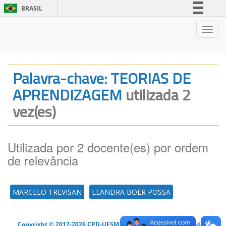
BRASIL
Simplifique!
Nave
Comunica BR
Participe
Acesso à informação
Palavra-chave: TEORIAS DE
Legislação
APRENDIZAGEM
utilizada 2
Canais
vez(es)
Utilizada por 2 docente(es) por ordem
de relevância
MARCELO TREVISAN
LEANDRA BOER POSSA
Copyright © 2017-2026 CPD-UFSM. Todos os direitos reservados.